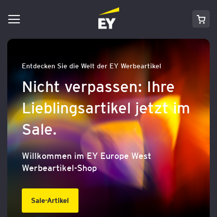
Navigation
Direkt
Mei
umschalten
zum
Inhalt
Entdecken Sie die Welt der EY Werbeartikel
Nicht verpassen: Ihre
Lieblingsartikel jetzt im
Sale.
Willkommen im EY Europe West
Werbeartikel-Shop
Sale-Artikel