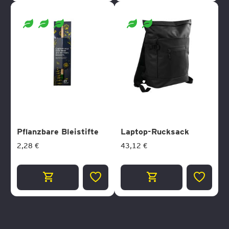
WUNSCHLISTE
WUNSCH
HINZUFÜGEN
HINZUF
Pflanzbare Bleistifte
Laptop-Rucksack
2,28 €
43,12 €
ZUR
ZUR
WUNSCHLISTE
WUNSCH
HINZUFÜGEN
HINZUF