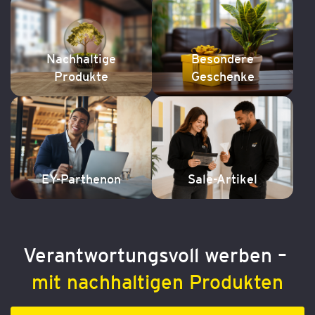
Nachhaltige
Besondere
Produkte
Geschenke
EY-Parthenon
Sale-Artikel
Verantwortungsvoll werben –
mit nachhaltigen Produkten