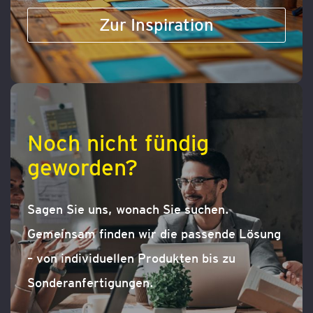
Zur Inspiration
Noch nicht fündig
geworden?
Sagen Sie uns, wonach Sie suchen.
Gemeinsam finden wir die passende Lösung
– von individuellen Produkten bis zu
Sonderanfertigungen.