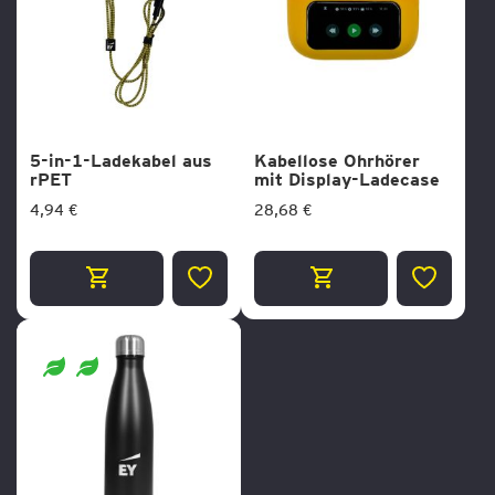
5-in-1-Ladekabel aus
Kabellose Ohrhörer
rPET
mit Display-Ladecase
4,94 €
28,68 €
ZUR
ZUR
WUNSCHLISTE
WUNSCH
HINZUFÜGEN
HINZUF