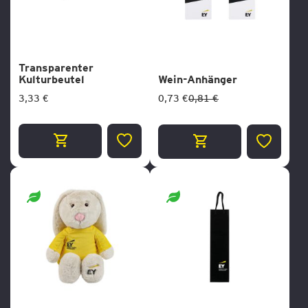
Transparenter
Kulturbeutel
Wein-Anhänger
3,33 €
0,73 €
0,81 €
ZUR
ZUR
WUNSCHLISTE
WUNSCH
HINZUFÜGEN
HINZUF