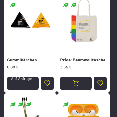
HINZUFÜGEN
HINZUF
Gummibärchen
Pride-Baumwolltasche
0,00 €
3,36 €
Auf Anfrage
ZUR
ZUR
WUNSCHLISTE
WUNSCH
HINZUFÜGEN
HINZUF