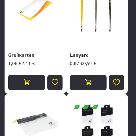
Grußkarten
Lanyard
1,08 €
2,11 €
0,87 €
0,97 €
ZUR
ZUR
WUNSCHLISTE
WUNSCH
HINZUFÜGEN
HINZUF