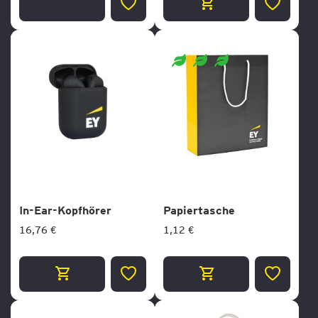
ZUR
ZUR
WUNSCHLISTE
WUNSCH
HINZUFÜGEN
HINZUF
In-Ear-Kopfhörer
Papiertasche
16,76 €
1,12 €
ZUR
ZUR
WUNSCHLISTE
WUNSCH