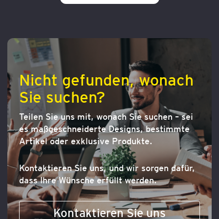
WUNSCHLISTE
HINZUFÜGEN
Nicht gefunden, wonach
Sie suchen?
Teilen Sie uns mit, wonach Sie suchen – sei
es maßgeschneiderte Designs, bestimmte
Artikel oder exklusive Produkte.
Kontaktieren Sie uns, und wir sorgen dafür,
dass Ihre Wünsche erfüllt werden.
Kontaktieren Sie uns