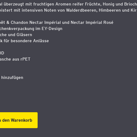
l überzeugt mit fruchtigen Aromen reifer Früchte, Honig und Brioc
eistert mit intensiven Noten von Walderdbeeren, Himbeeren und Kir
oët & Chandon Nectar Impérial und Nectar Impérial Rosé
schenkverpackung im EY-Design
sche und Gläsern
nk für besondere Anlässe
0D
asche aus rPET
 hinzufügen
n den Warenkorb