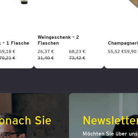
Weingeschenk – 2
 – 1 Flasche
Flaschen
Champagnerk
69,18 €
26,37 €
68,23 €
55,52 €
59,90
70,21 €
31,40 €
73,42 €
onach Sie
Newslette
Möchten Sie über un