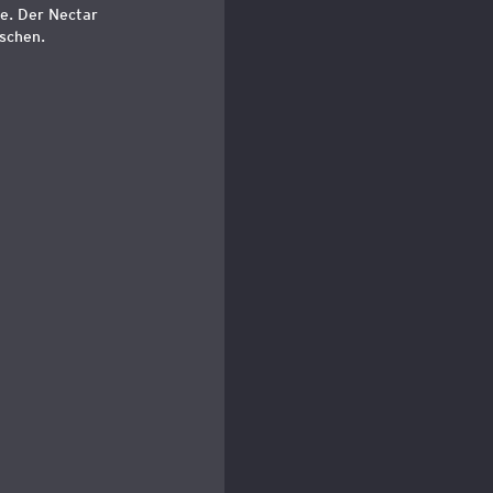
he. Der Nectar
schen.