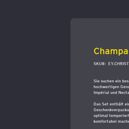
Zum
Anfang
der
Bildergalerie
springen
Champa
SKU
EY.CHRIS
Sie suchen ein be
hochwertigen Genu
Impérial und Necta
Das Set enthält ei
Geschenkverpackung
optimal temperier
komfortabel mach