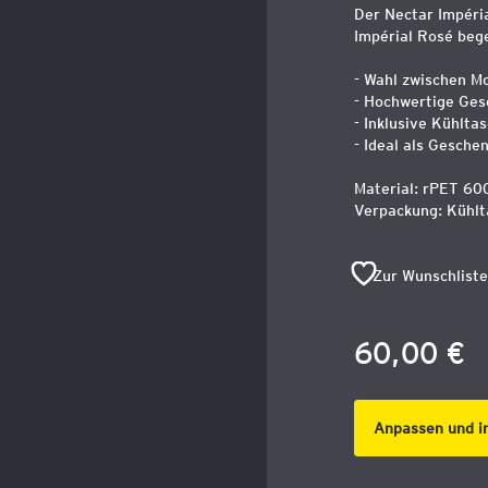
Der Nectar Impéria
Impérial Rosé beg
- Wahl zwischen M
- Hochwertige Ge
- Inklusive Kühlta
- Ideal als Gesche
Material: rPET 60
Verpackung: Kühlt
Zur Wunschliste
60,00 €
Anpassen und i