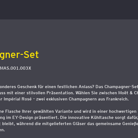
gner-Set
TMAS.001.003X
sonderes Geschenk für einen festlichen Anlass? Das Champagner-Set
ss mit einer stilvollen Präsentation. Wählen Sie zwischen Moët & 
r Impérial Rosé – zwei exklusiven Champagnern aus Frankreich.
ne Flasche Ihrer gewählten Variante und wird in einer hochwertigen
 im EY-Design präsentiert. Die innovative Kühltasche sorgt dafür,
t bleibt, während die mitgelieferten Gläser das gemeinsame Genieß
en.