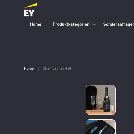
Home
Produktkategorien
Sonderanfrage
Home
Champagner-Set
Zum
Ende
der
Bildergalerie
springen