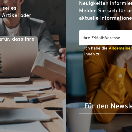
Neuigkeiten informier
 sei es
Melden Sie sich für u
Artikel oder
aktuelle Informatione
afür, dass Ihre
Ich habe die
Allgemeine
ihnen zu.
Für den Newsl