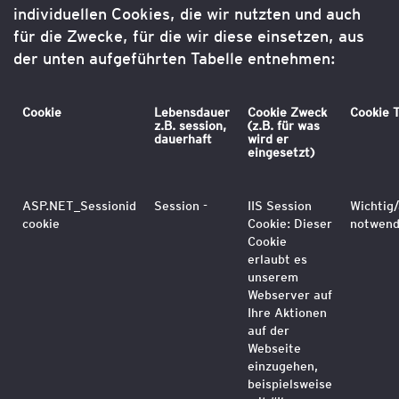
individuellen Cookies, die wir nutzten und auch
für die Zwecke, für die wir diese einsetzen, aus
der unten aufgeführten Tabelle entnehmen:
Cookie
Lebensdauer
Cookie Zweck
Cookie 
z.B. session,
(z.B. für was
dauerhaft
wird er
eingesetzt)
ASP.NET_Sessionid
Session -
IIS Session
Wichtig/
cookie
Cookie: Dieser
notwend
Cookie
erlaubt es
unserem
Webserver auf
Ihre Aktionen
auf der
Webseite
einzugehen,
beispielsweise