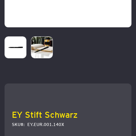
Zum
Anfang
der
Bildergalerie
springen
EY Stift Schwarz
SKU
EY.EUR.001.140X