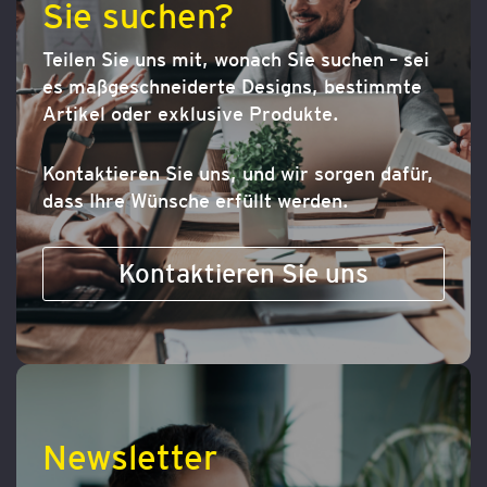
Sie suchen?
Teilen Sie uns mit, wonach Sie suchen – sei
es maßgeschneiderte Designs, bestimmte
Artikel oder exklusive Produkte.
Kontaktieren Sie uns, und wir sorgen dafür,
dass Ihre Wünsche erfüllt werden.
Kontaktieren Sie uns
Newsletter