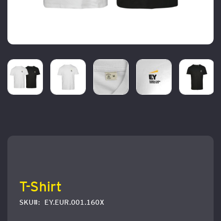
Zum
Anfang
der
Bildergalerie
springen
T-Shirt
SKU
EY.EUR.001.160X