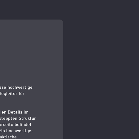
iese hochwertige
egleiter für
len Details im
steppten Struktur
erseite befindet
 Ein hochwertiger
aktische