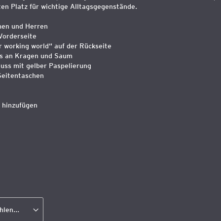
en Platz für wichtige Alltagsgegenstände.
men und Herren
Vorderseite
er working world“ auf der Rückseite
ls an Kragen und Saum
luss mit gelber Paspelierung
Seitentaschen
 hinzufügen