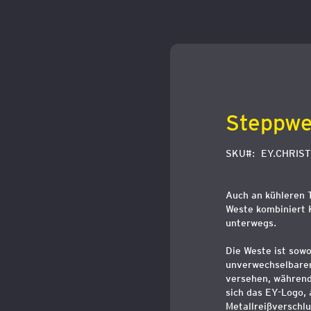
Zum
Anfang
der
Bildergalerie
springen
Steppwe
SKU
EY.CHRIS
Auch an kühleren T
Weste kombiniert K
unterwegs.
Die Weste ist sowo
unverwechselbaren
versehen, während 
sich das EY-Logo, 
Metallreißverschlu