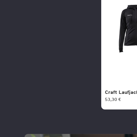
Craft Laufjac
53,30 €