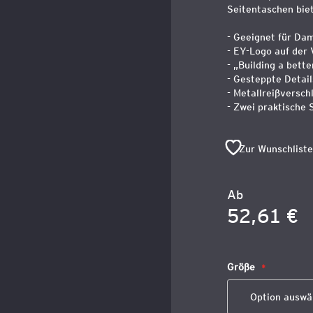
Seitentaschen biet
- Geeignet für Da
- EY-Logo auf der 
- „Building a bett
- Gesteppte Detai
- Metallreißversch
- Zwei praktische 
Zur Wunschliste
Ab
52,61 €
Größe