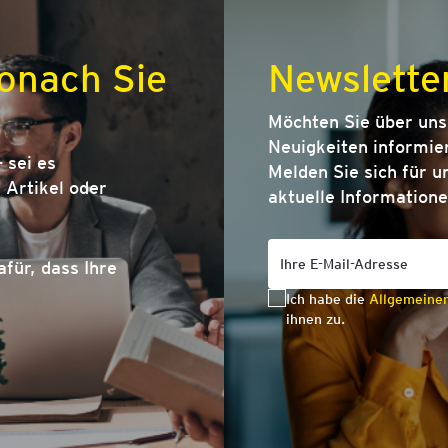
onach Sie
Newslette
Möchten Sie über un
Neuigkeiten informier
 sei es
Melden Sie sich für u
Artikel oder
aktuelle Informatione
afür, dass Ihre
Ich habe die
Allgemeine
ihnen zu.