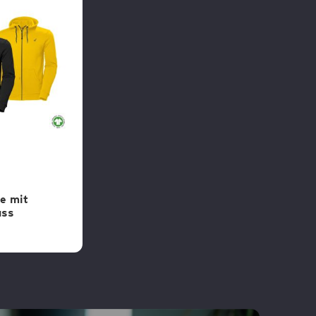
e mit
uss