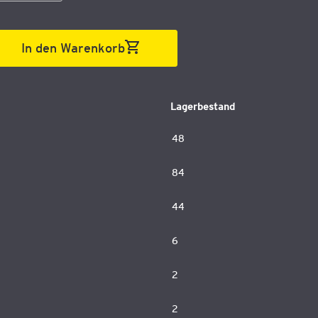
In den Warenkorb
Lagerbestand
48
84
44
6
2
2