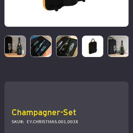
Zum
Anfang
der
Bildergalerie
springen
Champagner-Set
SKU
EY.CHRISTMAS.001.003X