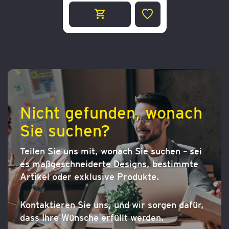
ZUR
WUNSCHLISTE
HINZUFÜGEN
Nicht gefunden, wonach
Sie suchen?
Teilen Sie uns mit, wonach Sie suchen – sei
es maßgeschneiderte Designs, bestimmte
Artikel oder exklusive Produkte.
Kontaktieren Sie uns, und wir sorgen dafür,
dass Ihre Wünsche erfüllt werden.