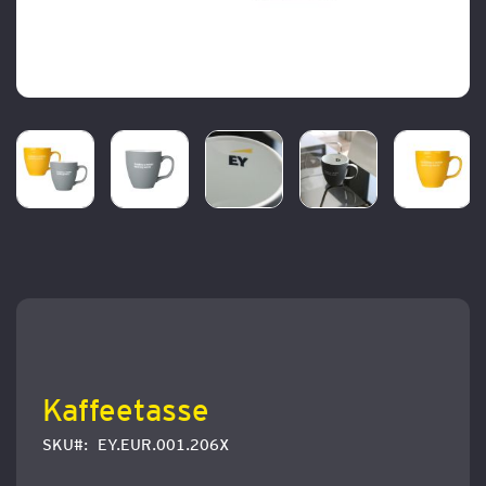
Zum
Anfang
der
Bildergalerie
springen
Kaffeetasse
SKU
EY.EUR.001.206X