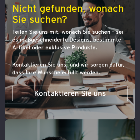
Nicht gefunden, wonach
Sie suchen?
Teilen Sie uns mit, wonach Sie suchen – sei
es maßgeschneiderte Designs, bestimmte
Artikel oder exklusive Produkte.
Kontaktieren Sie uns, und wir sorgen dafür,
dass Ihre Wünsche erfüllt werden.
Kontaktieren Sie uns