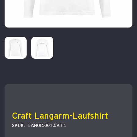
Zum
Anfang
der
Bildergalerie
springen
Craft Langarm-Laufshirt
SKU
EY.NOR.001.093-1