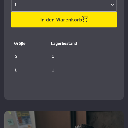
In den Warenkorb
Größe
Lagerbestand
S
1
L
1