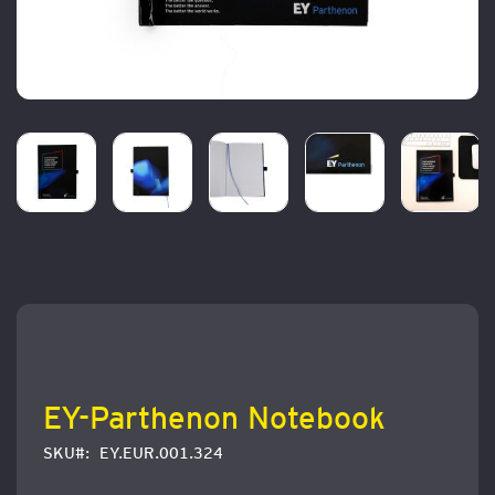
Zum
Anfang
der
Bildergalerie
springen
EY-Parthenon Notebook
SKU
EY.EUR.001.324