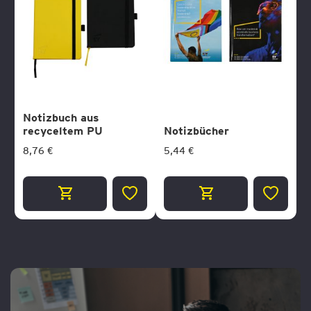
Notizbuch aus
recyceltem PU
Notizbücher
8,76 €
5,44 €
ZUR
ZUR
WUNSCHLISTE
WUNSCH
HINZUFÜGEN
HINZUF