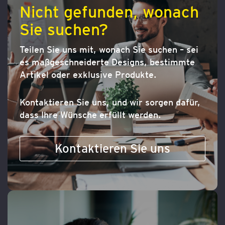
Nicht gefunden, wonach
Sie suchen?
Teilen Sie uns mit, wonach Sie suchen – sei
es maßgeschneiderte Designs, bestimmte
Artikel oder exklusive Produkte.
Kontaktieren Sie uns, und wir sorgen dafür,
dass Ihre Wünsche erfüllt werden.
Kontaktieren Sie uns