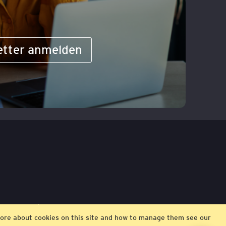
etter anmelden
ngungen
Impressum
t more about cookies on this site and how to manage them see our