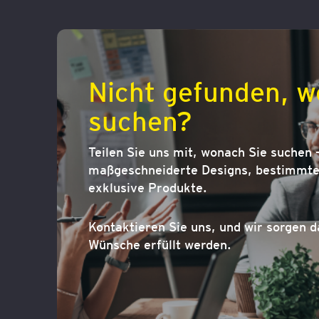
Nicht gefunden, w
suchen?
Teilen Sie uns mit, wonach Sie suchen –
maßgeschneiderte Designs, bestimmte 
exklusive Produkte.
Kontaktieren Sie uns, und wir sorgen d
Wünsche erfüllt werden.