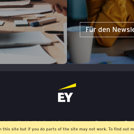
Für den Newsl
ontakt
Nachhaltigkeit
Lieferbedingungen
Stornierung
Bedi
m this site but if you do parts of the site may not work. To find ou