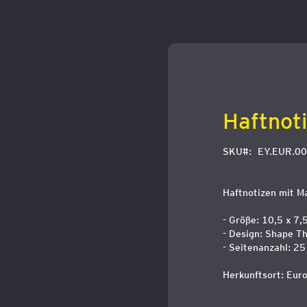
Zum
Anfang
der
Bildergalerie
springen
Haftnot
SKU
EY.EUR.00
Haftnotizen mit M
- Größe: 10,5 x 7,
- Design: Shape T
- Seitenanzahl: 25
Herkunftsort: Eur