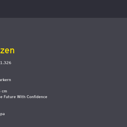
izen
1.326
arkern
5 cm
he Future With Confidence
opa