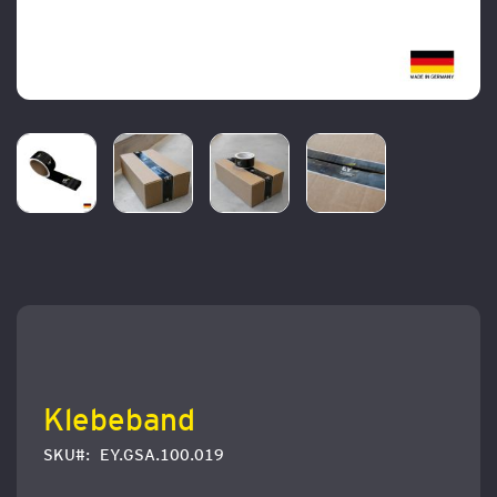
Zum
Anfang
der
Bildergalerie
springen
Klebeband
SKU
EY.GSA.100.019