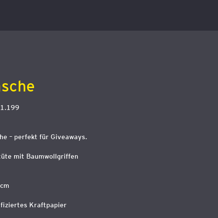
asche
1.199
he – perfekt für Giveaways.
tüte mit Baumwollgriffen
 cm
fiziertes Kraftpapier