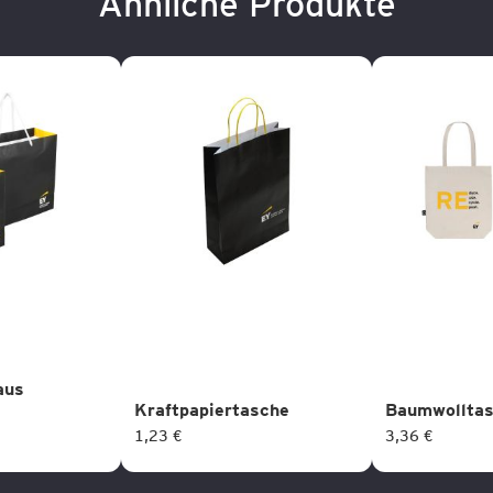
Ähnliche Produkte
aus
Kraftpapiertasche
Baumwollta
1,23 €
3,36 €