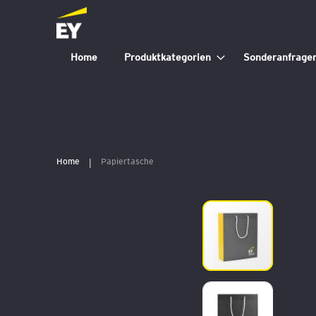
Home
Produktkategorien
Sonderanfrage
Home
Papiertasche
Zum
Ende
der
Bildergalerie
springen