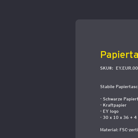
Zum
Anfang
der
Bildergalerie
springen
Papiert
SKU
EY.EUR.00
Stabile Papiertasc
- Schwarze Papier
- Kraftpapier
- EY logo
- 30 x 10 x 36 + 4
Material: FSC-zerti