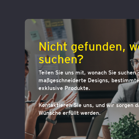
Nicht gefunden, w
suchen?
Teilen Sie uns mit, wonach Sie suchen –
maßgeschneiderte Designs, bestimmte 
exklusive Produkte.
Kontaktieren Sie uns, und wir sorgen d
Wünsche erfüllt werden.