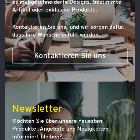
es maßgeschneiderte Designs, bestimmte
Artikel oder exklusive Produkte.
Kontaktieren Sie uns, und wir sorgen dafür,
dass Ihre Wünsche erfüllt werden.
Kontaktieren Sie uns
Newsletter
Möchten Sie über unsere neuesten
Produkte, Angebote und Neuigkeiten
informiert bleiben?