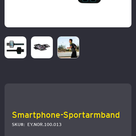
Zum
Anfang
der
Bildergalerie
springen
Smartphone-Sportarmband
SKU
EY.NOR.100.013