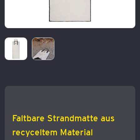
Zum
Anfang
der
Bildergalerie
springen
Faltbare Strandmatte aus
recyceltem Material