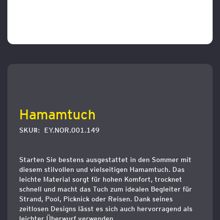
Zum
Anfang
der
Bildergalerie
springen
Hamamtuch
SKU
EY.NOR.001.149
Starten Sie bestens ausgestattet in den Sommer mit
diesem stilvollen und vielseitigen Hamamtuch. Das
leichte Material sorgt für hohen Komfort, trocknet
schnell und macht das Tuch zum idealen Begleiter für
Strand, Pool, Picknick oder Reisen. Dank seines
zeitlosen Designs lässt es sich auch hervorragend als
leichter Überwurf verwenden.