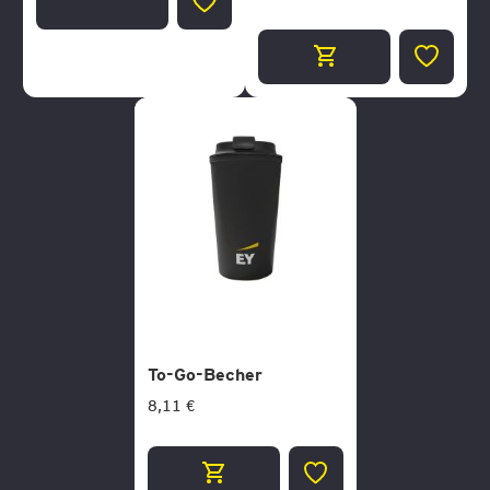
ZUR
WUNSCHLISTE
ZUR
HINZUFÜGEN
WUNSCH
HINZUF
To-Go-Becher
8,11 €