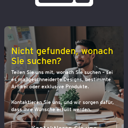
ZUR
WUNSCHLISTE
HINZUFÜGEN
Nicht gefunden, wonach
Sie suchen?
Teilen Sie uns mit, wonach Sie suchen – sei
es maßgeschneiderte Designs, bestimmte
Artikel oder exklusive Produkte.
Kontaktieren Sie uns, und wir sorgen dafür,
dass Ihre Wünsche erfüllt werden.