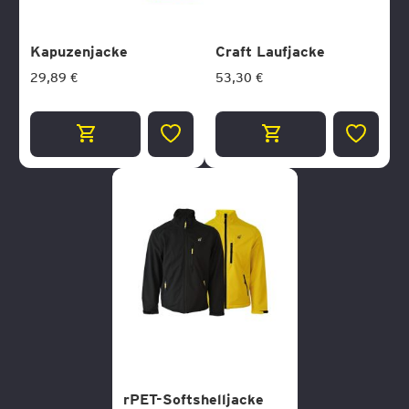
Kapuzenjacke
Craft Laufjacke
29,89 €
53,30 €
ZUR
ZUR
WUNSCHLISTE
WUNSCH
HINZUFÜGEN
HINZUF
rPET-Softshelljacke