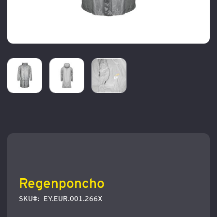
Zum
Anfang
der
Bildergalerie
springen
Regenponcho
SKU
EY.EUR.001.266X