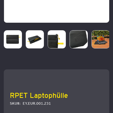
Zum
Anfang
der
Bildergalerie
springen
RPET Laptophülle
SKU
EY.EUR.001.231