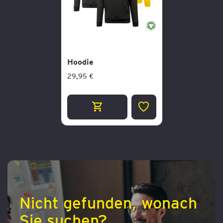
Hoodie
29,95 €
ZUR
WUNSCHLISTE
HINZUFÜGEN
Nicht gefunden, wonach
Sie suchen?