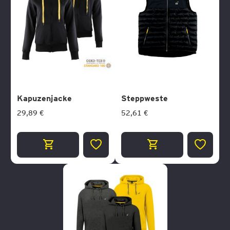
Kapuzenjacke
Steppweste
29,89 €
52,61 €
ZUR
ZUR
WUNSCHLISTE
WUNSCH
HINZUFÜGEN
HINZUF