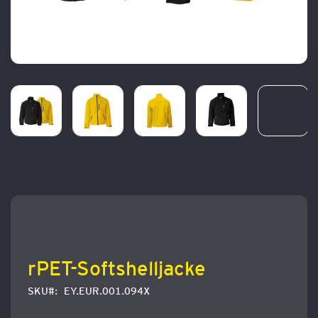
Zum
Anfang
der
Bildergalerie
springen
rPET-Softshelljacke
SKU
EY.EUR.001.094X