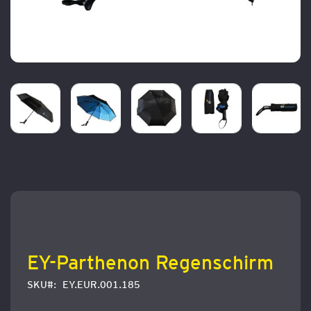
Zum
Anfang
der
Bildergalerie
springen
EY-Parthenon Regenschirm
SKU
EY.EUR.001.185