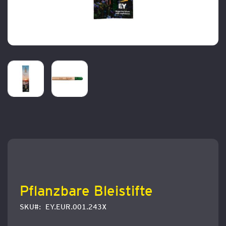
Zum
Anfang
der
Bildergalerie
springen
Pflanzbare Bleistifte
SKU
EY.EUR.001.243X