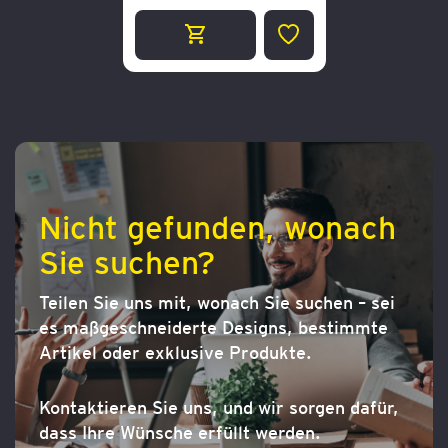
ZUR
WUNSCHLISTE
HINZUFÜGEN
Nicht gefunden, wonach
Sie suchen?
Teilen Sie uns mit, wonach Sie suchen – sei
es maßgeschneiderte Designs, bestimmte
Artikel oder exklusive Produkte.
Kontaktieren Sie uns, und wir sorgen dafür,
dass Ihre Wünsche erfüllt werden.