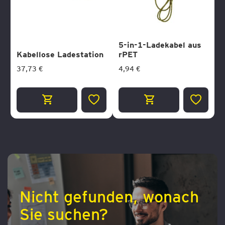
5-in-1-Ladekabel aus
Kabellose Ladestation
rPET
37,73 €
4,94 €
ZUR
ZUR
WUNSCHLISTE
WUNSCH
HINZUFÜGEN
HINZUF
Nicht gefunden, wonach
Sie suchen?