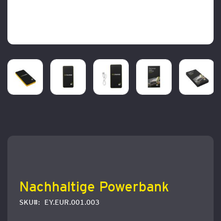
Zum
Anfang
der
Bildergalerie
springen
Nachhaltige Powerbank
SKU
EY.EUR.001.003