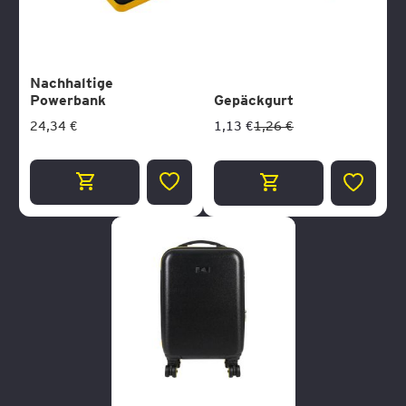
Nachhaltige
Powerbank
Gepäckgurt
24,34 €
1,13 €
1,26 €
ZUR
ZUR
WUNSCHLISTE
WUNSCH
HINZUFÜGEN
HINZUF