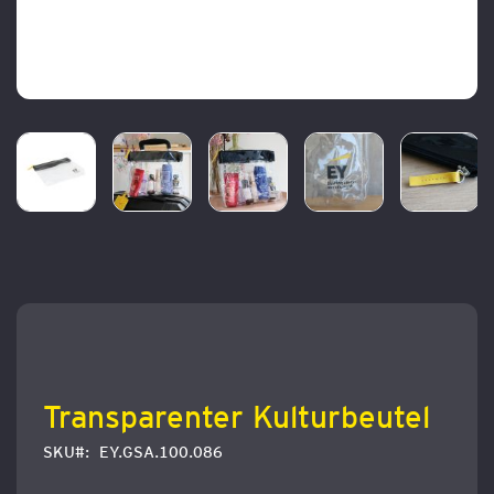
Zum
Anfang
der
Bildergalerie
springen
Transparenter Kulturbeutel
SKU
EY.GSA.100.086