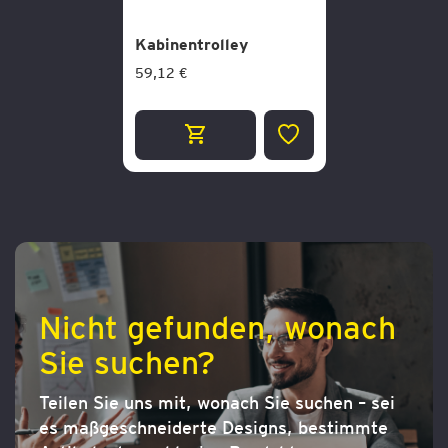
Kabinentrolley
59,12 €
ZUR
WUNSCHLISTE
HINZUFÜGEN
Nicht gefunden, wonach
Sie suchen?
Teilen Sie uns mit, wonach Sie suchen – sei
es maßgeschneiderte Designs, bestimmte