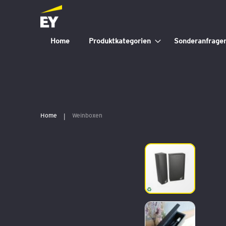
Home
Produktkategorien
Sonderanfrage
Home
Weinboxen
Zum
Ende
der
Bildergalerie
springen