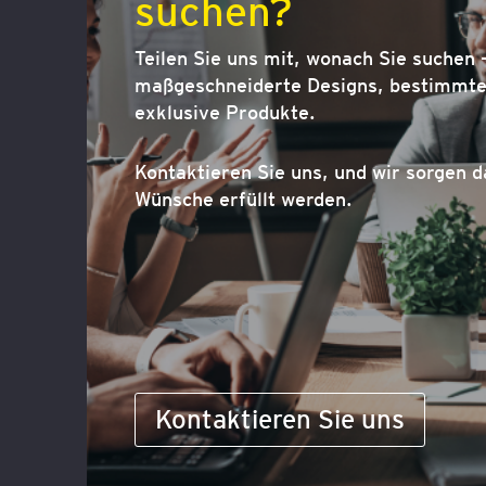
suchen?
Teilen Sie uns mit, wonach Sie suchen –
maßgeschneiderte Designs, bestimmte 
exklusive Produkte.
Kontaktieren Sie uns, und wir sorgen d
Wünsche erfüllt werden.
Kontaktieren Sie uns