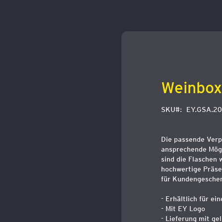
Zum
Anfang
der
Bildergalerie
springen
Weinbox
SKU
EY.GSA.2
Die passende Verpa
ansprechende Mögli
sind die Flaschen 
hochwertige Präsen
für Kundengeschen
- Erhältlich für ei
- Mit EY Logo
- Lieferung mit ge