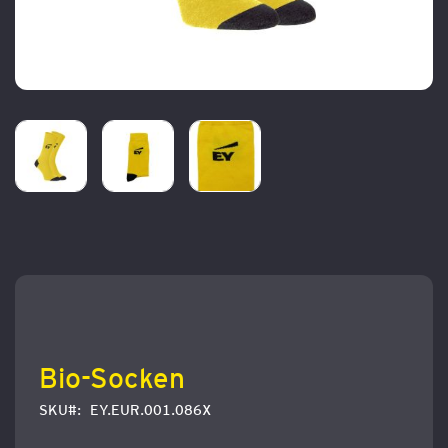
Zum
Anfang
der
Bildergalerie
springen
Bio-Socken
SKU
EY.EUR.001.086X