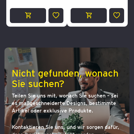
ZUR
ZUR
WUNSCHLISTE
WUNSCH
HINZUFÜGEN
HINZUF
Nicht gefunden, wonach
Sie suchen?
Teilen Sie uns mit, wonach Sie suchen – sei
es maßgeschneiderte Designs, bestimmte
Artikel oder exklusive Produkte.
Kontaktieren Sie uns, und wir sorgen dafür,