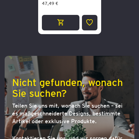
47,49 €
ZUR
WUNSCHLISTE
HINZUFÜGEN
Nicht gefunden, wonach
Sie suchen?
Teilen Sie uns mit, wonach Sie suchen – sei
es maßgeschneiderte Designs, bestimmte
Artikel oder exklusive Produkte.
Kontaktieren Sie uns, und wir sorgen dafür,