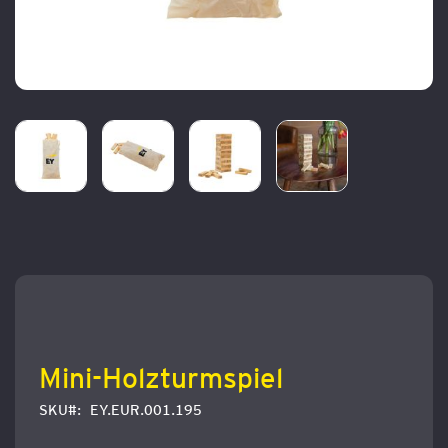
Zum
Anfang
der
Bildergalerie
springen
Mini-Holzturmspiel
SKU
EY.EUR.001.195