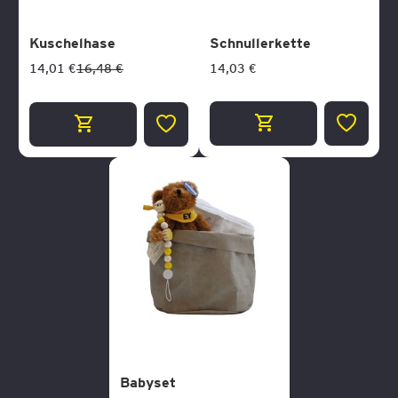
Kuschelhase
Schnullerkette
14,03 €
14,01 €
16,48 €
ZUR
ZUR
WUNSCH
WUNSCHLISTE
HINZUF
HINZUFÜGEN
Babyset