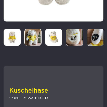
Zum
Anfang
der
Bildergalerie
springen
Kuschelhase
SKU
EY.GSA.100.133