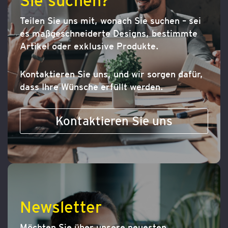
Sie suchen?
Teilen Sie uns mit, wonach Sie suchen – sei
es maßgeschneiderte Designs, bestimmte
Artikel oder exklusive Produkte.
Kontaktieren Sie uns, und wir sorgen dafür,
dass Ihre Wünsche erfüllt werden.
Kontaktieren Sie uns
Newsletter
Möchten Sie über unsere neuesten