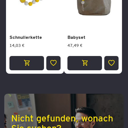
Schnullerkette
Babyset
14,03 €
47,49 €
ZUR
ZUR
WUNSCHLISTE
WUNSCH
HINZUFÜGEN
HINZUF
Nicht gefunden, wonach