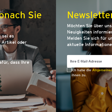
onach Sie
Newslette
Möchten Sie über un
Neuigkeiten informier
 sei es
Melden Sie sich für u
Artikel oder
aktuelle Informatione
afür, dass Ihre
Ich habe die
Allgemeine
ihnen zu.