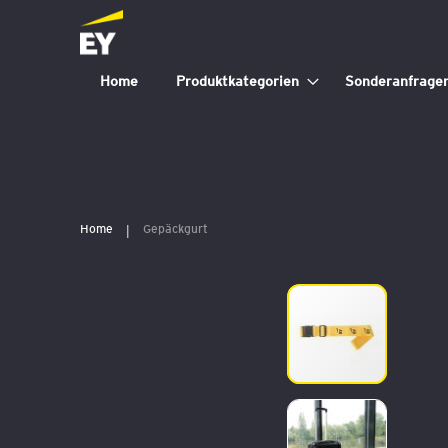
Home
Produktkategorien
Sonderanfrage
Home
Gepäckgurt
Zum
Ende
der
Bildergalerie
springen