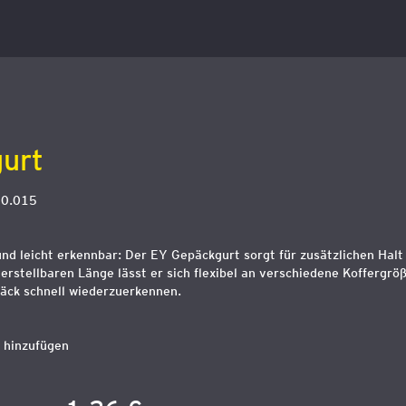
urt
00.015
und leicht erkennbar: Der EY Gepäckgurt sorgt für zusätzlichen Halt
erstellbaren Länge lässt er sich flexibel an verschiedene Koffergr
epäck schnell wiederzuerkennen.
 hinzufügen
t