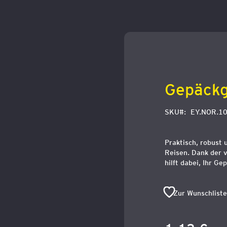
Zum
Anfang
der
Bildergalerie
springen
Gepäckg
SKU
EY.NOR.1
Praktisch, robust 
Reisen. Dank der v
hilft dabei, Ihr G
Zur Wunschliste
Sonderangebo