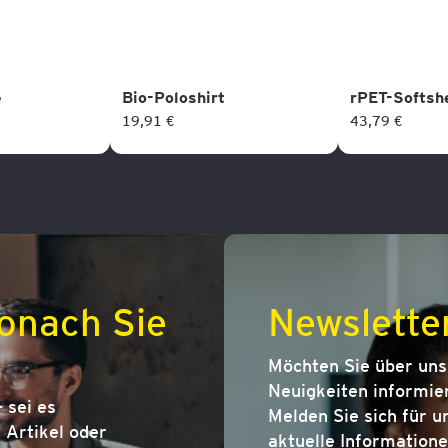
e
Bio-Poloshirt
rPET-Softshe
19,91 €
43,79 €
onach Sie
Newslette
Möchten Sie über un
Neuigkeiten informier
 sei es
Melden Sie sich für u
Artikel oder
aktuelle Informatione