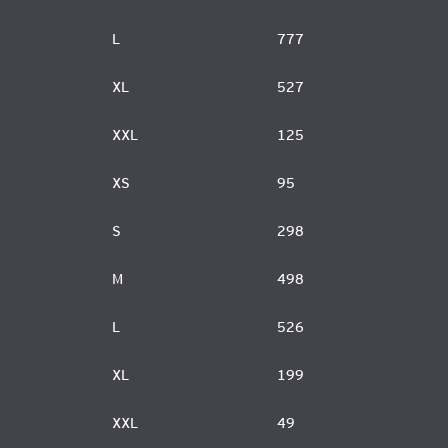
L
777
XL
527
XXL
125
XS
95
S
298
M
498
L
526
XL
199
XXL
49