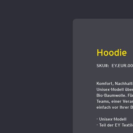
Zum
Anfang
der
Bildergalerie
springen
Hoodie
SKU
EY.EUR.0
Komfort, Nachhalt
Unisex-Modell übe
Bio-Baumwolle. Fü
Teams, einer Veran
einfach vor Ihrer 
- Unisex-Modell
- Teil der EY Texti