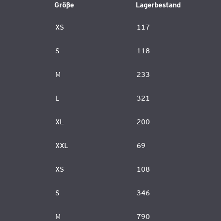
Größe
Lagerbestand
XS
117
S
118
M
233
L
321
XL
200
XXL
69
XS
108
S
346
M
790