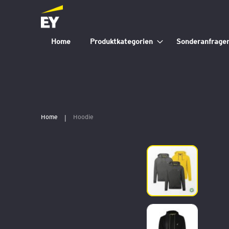
Home
Produktkategorien
Sonderanfrage
Home
Hoodie
Zum
Ende
der
Bildergalerie
springen