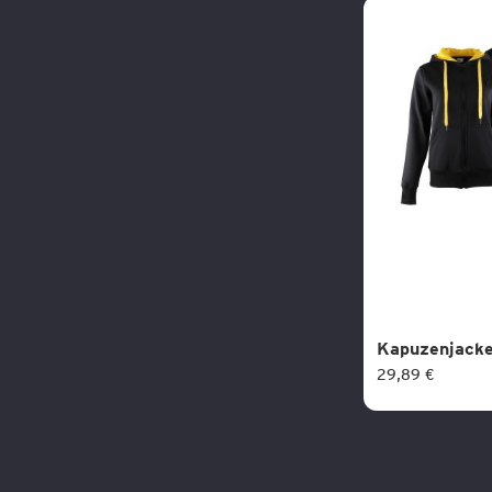
Kapuzenjack
29,89 €