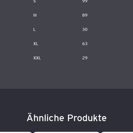
S
99
M
89
L
30
XL
63
XXL
29
Ähnliche Produkte