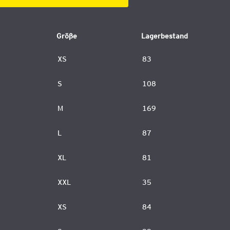
Größe
Lagerbestand
XS
83
S
108
M
169
L
87
XL
81
XXL
35
XS
84