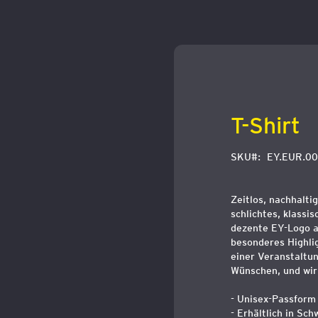
Zum
Anfang
der
Bildergalerie
springen
T-Shirt
SKU
EY.EUR.0
Zeitlos, nachhalti
schlichtes, klassi
dezente EY-Logo au
besonderes Highlig
einer Veranstaltun
Wünschen, und wi
- Unisex-Passform
- Erhältlich in Sc