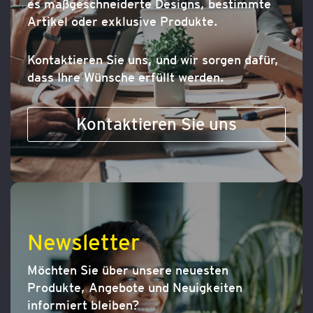
es maßgeschneiderte Designs, bestimmte
Artikel oder exklusive Produkte.
Kontaktieren Sie uns, und wir sorgen dafür,
dass Ihre Wünsche erfüllt werden.
Kontaktieren Sie uns
Newsletter
Möchten Sie über unsere neuesten
Produkte, Angebote und Neuigkeiten
informiert bleiben?