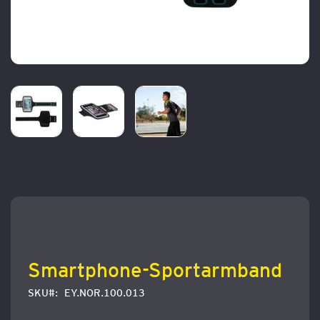
Zum
Anfang
der
Bildergalerie
springen
Smartphone-Sportarmband
SKU
EY.NOR.100.013