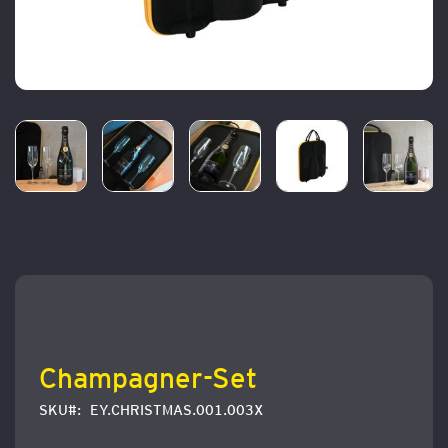
Zum
Anfang
der
Bildergalerie
springen
Champagner-Set
SKU
EY.CHRISTMAS.001.003X