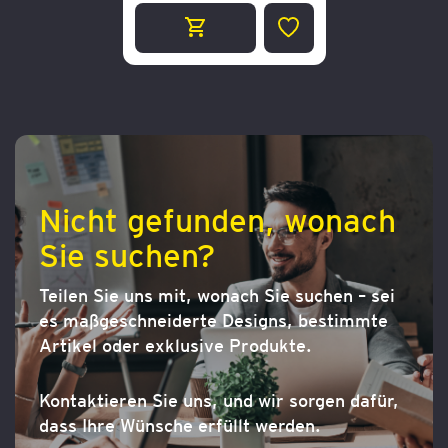
ZUR
WUNSCHLISTE
HINZUFÜGEN
Nicht gefunden, wonach
Sie suchen?
Teilen Sie uns mit, wonach Sie suchen – sei
es maßgeschneiderte Designs, bestimmte
Artikel oder exklusive Produkte.
Kontaktieren Sie uns, und wir sorgen dafür,
dass Ihre Wünsche erfüllt werden.