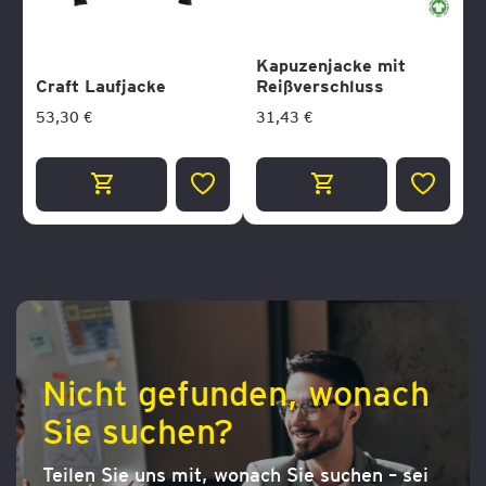
Kapuzenjacke mit
Craft Laufjacke
Reißverschluss
53,30 €
31,43 €
ZUR
ZUR
WUNSCHLISTE
WUNSCH
HINZUFÜGEN
HINZUF
Nicht gefunden, wonach
Sie suchen?
Teilen Sie uns mit, wonach Sie suchen – sei