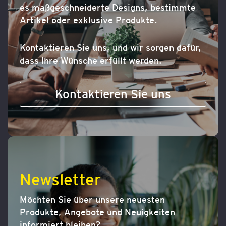
es maßgeschneiderte Designs, bestimmte
Artikel oder exklusive Produkte.
Kontaktieren Sie uns, und wir sorgen dafür,
dass Ihre Wünsche erfüllt werden.
Kontaktieren Sie uns
Newsletter
Möchten Sie über unsere neuesten
Produkte, Angebote und Neuigkeiten
informiert bleiben?