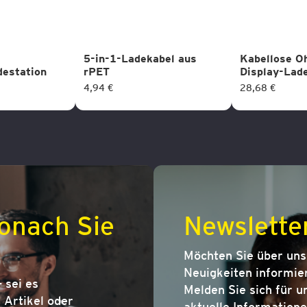
5-in-1-Ladekabel aus
Kabellose O
destation
rPET
Display-Lad
4,94 €
28,68 €
onach Sie
Newslette
Möchten Sie über un
Neuigkeiten informier
 sei es
Melden Sie sich für u
Artikel oder
aktuelle Informatione