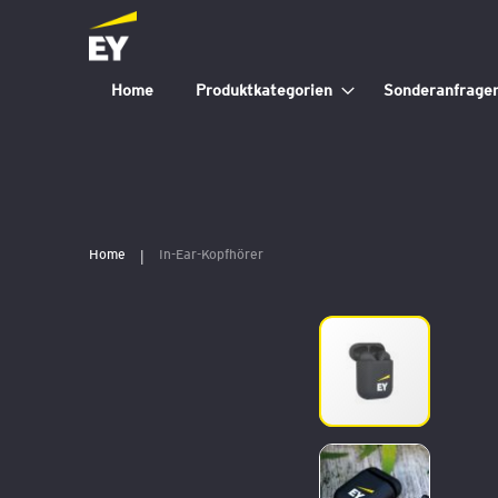
Home
Produktkategorien
Sonderanfrage
Home
In-Ear-Kopfhörer
Zum
Ende
der
Bildergalerie
springen