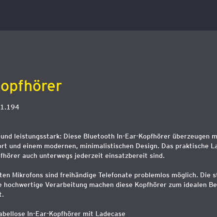
Kopfhörer
1.194
und leistungsstark: Diese Bluetooth In-Ear-Kopfhörer überzeugen m
t und einem modernen, minimalistischen Design. Das praktische L
pfhörer auch unterwegs jederzeit einsatzbereit sind.
ten Mikrofons sind freihändige Telefonate problemlos möglich. Die s
e hochwertige Verarbeitung machen diese Kopfhörer zum idealen Begl
t.
abellose In-Ear-Kopfhörer mit Ladecase