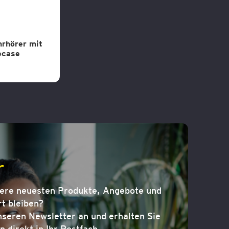
hrhörer mit
ecase
r
sere neuesten Produkte, Angebote und
t bleiben?
nseren Newsletter an und erhalten Sie
n direkt in Ihr Postfach.