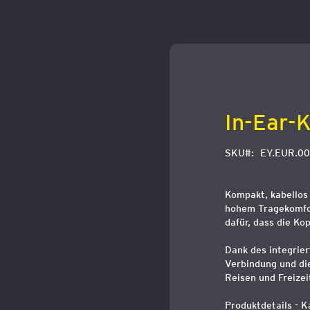
Zum
Anfang
der
Bildergalerie
springen
In-Ear-
SKU
EY.EUR.00
Kompakt, kabellos 
hohem Tragekomfor
dafür, dass die Ko
Dank des integrier
Verbindung und di
Reisen und Freizei
Produktdetails - K