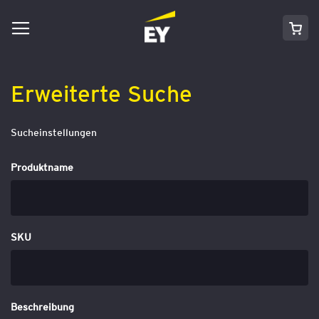
Navigation
Direkt
Mei
umschalten
zum
Inhalt
Erweiterte Suche
Sucheinstellungen
Produktname
SKU
Beschreibung