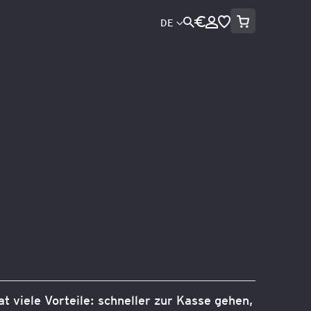
Mein Warenko
Währung
Sprache
DE
Direkt
zum
Inhalt
Suche
at viele Vorteile: schneller zur Kasse gehen,