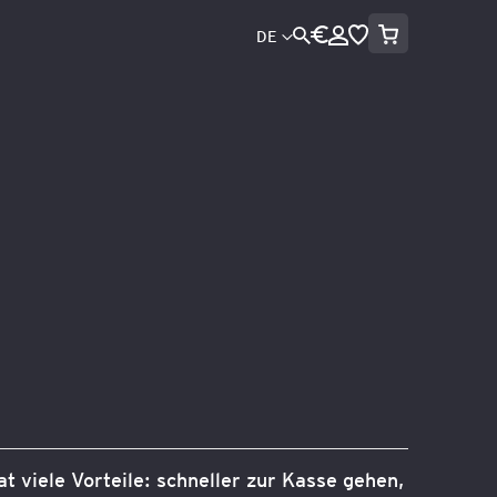
Mein Warenko
Währung
Sprache
DE
Direkt
zum
Inhalt
Suche
at viele Vorteile: schneller zur Kasse gehen,