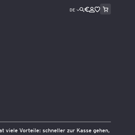
Mein Warenko
Währung
Sprache
DE
Direkt
zum
Inhalt
Suche
at viele Vorteile: schneller zur Kasse gehen,