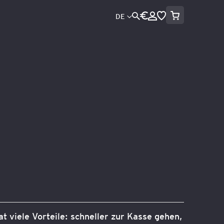
Mein Warenko
Währung
Sprache
DE
Direkt
zum
Inhalt
Suche
at viele Vorteile: schneller zur Kasse gehen,