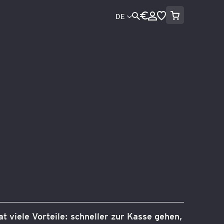
Mein Warenko
Währung
Sprache
DE
Direkt
zum
Inhalt
Suche
at viele Vorteile: schneller zur Kasse gehen,