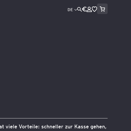
Mein Warenko
Währung
Sprache
DE
Direkt
zum
Inhalt
Suche
at viele Vorteile: schneller zur Kasse gehen,