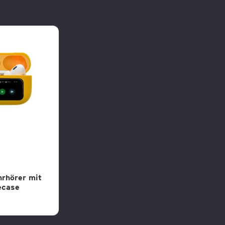
hrhörer mit
ecase