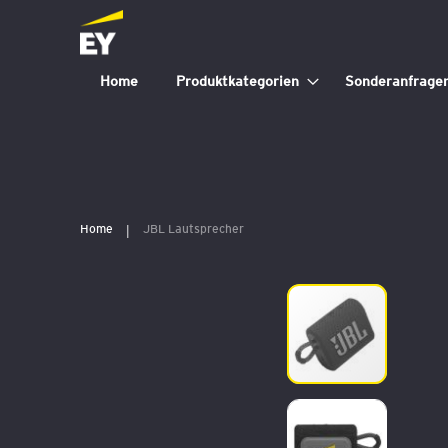
Home
Produktkategorien
Sonderanfrage
Home
JBL Lautsprecher
Zum
Ende
der
Bildergalerie
springen