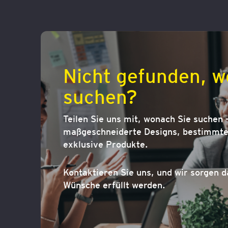
Nicht gefunden, w
suchen?
Teilen Sie uns mit, wonach Sie suchen –
maßgeschneiderte Designs, bestimmte 
exklusive Produkte.
Kontaktieren Sie uns, und wir sorgen d
Wünsche erfüllt werden.