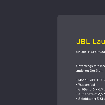
Zum
Anfang
der
Bildergalerie
springen
JBL Lau
SKU
EY.EUR.00
Unterwegs mit Ihr
anderen Geräten.
- Modell: JBL GO 3
- Wasserfest
- Größe: 8,6 x 6,9
- Aufladezeit: 2,5
- Spieldauer: 5 St