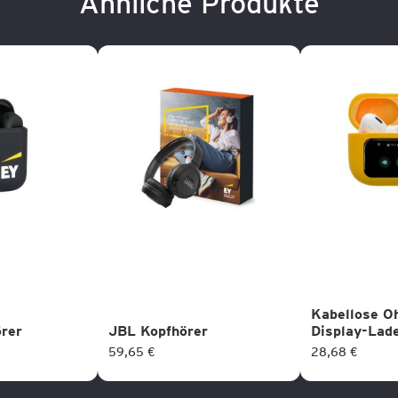
Ähnliche Produkte
Kabellose O
örer
JBL Kopfhörer
Display-Lad
59,65 €
28,68 €