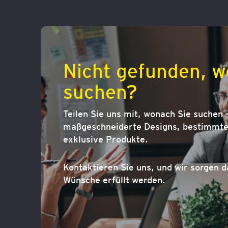
Nicht gefunden, w
suchen?
Teilen Sie uns mit, wonach Sie suchen –
maßgeschneiderte Designs, bestimmte 
exklusive Produkte.
Kontaktieren Sie uns, und wir sorgen d
Wünsche erfüllt werden.