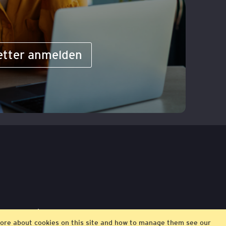
etter anmelden
ngungen
Impressum
t more about cookies on this site and how to manage them see our