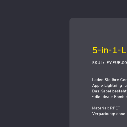
Zum
Anfang
der
Bildergalerie
springen
5-in-1-
SKU
EY.EUR.00
Laden Sie Ihre Ger
Apple-Lightning- u
Das Kabel besteht 
- die ideale Komb
Material: RPET
Verpackung: ohne 