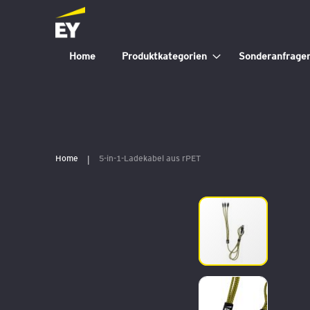
Home
Produktkategorien
Sonderanfrage
Home
5-in-1-Ladekabel aus rPET
Zum
Ende
der
Bildergalerie
springen