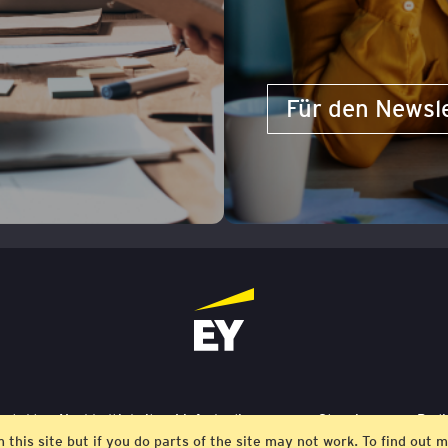
Für den Newsl
ontakt
Nachhaltigkeit
Lieferbedingungen
Stornierung
Bedi
m this site but if you do parts of the site may not work. To find ou