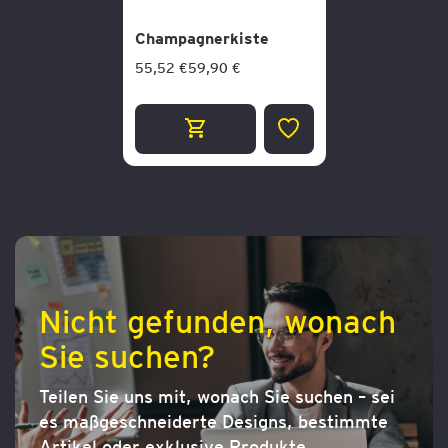
Champagnerkiste
55,52 €
59,90 €
ZUR
WUNSCHLISTE
HINZUFÜGEN
Nicht gefunden, wonach
Sie suchen?
Teilen Sie uns mit, wonach Sie suchen – sei
es maßgeschneiderte Designs, bestimmte
Artikel oder exklusive Produkte.