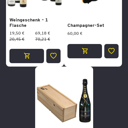
Weingeschenk – 1
Flasche
Champagner-Set
19,50 €
69,18 €
60,00 €
20,45 €
70,21 €
ZUR
ZUR
WUNSCH
WUNSCHLISTE
HINZUF
HINZUFÜGEN