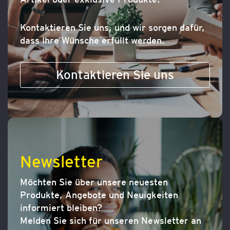
Kontaktieren Sie uns, und wir sorgen dafür,
dass Ihre Wünsche erfüllt werden.
Kontaktieren Sie uns
Newsletter
Möchten Sie über unsere neuesten
Produkte, Angebote und Neuigkeiten
informiert bleiben?
Melden Sie sich für unseren Newsletter an