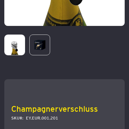
Zum
Anfang
der
Bildergalerie
springen
Champagnerverschluss
SKU
EY.EUR.001.201