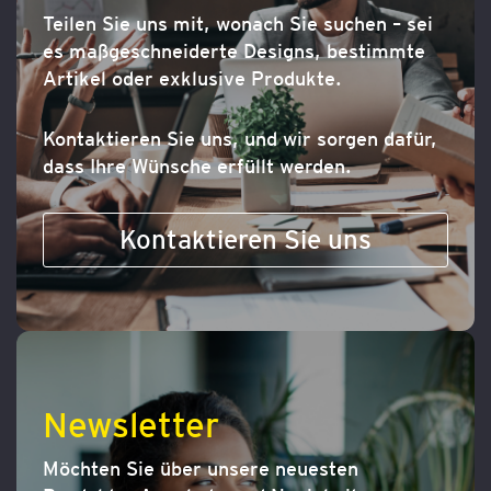
Teilen Sie uns mit, wonach Sie suchen – sei
es maßgeschneiderte Designs, bestimmte
Artikel oder exklusive Produkte.
Kontaktieren Sie uns, und wir sorgen dafür,
dass Ihre Wünsche erfüllt werden.
Kontaktieren Sie uns
Newsletter
Möchten Sie über unsere neuesten