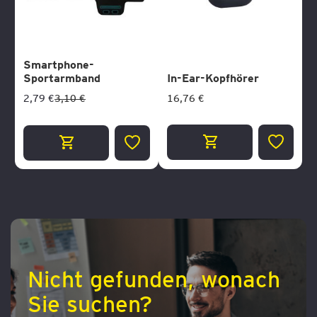
Smartphone-
Sportarmband
In-Ear-Kopfhörer
16,76 €
2,79 €
3,10 €
ZUR
ZUR
WUNSCH
WUNSCHLISTE
HINZUF
HINZUFÜGEN
Nicht gefunden, wonach
Sie suchen?