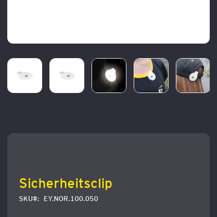
Zum
Anfang
der
Bildergalerie
springen
Sicherheitsclip
SKU
EY.NOR.100.050