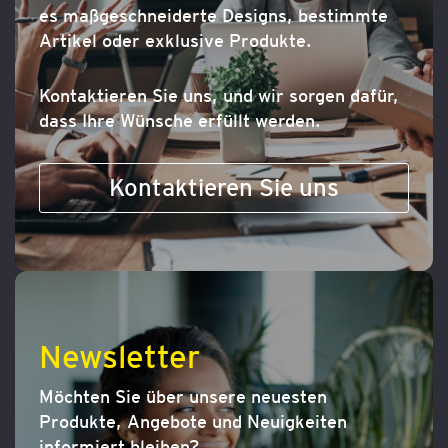
es maßgeschneiderte Designs, bestimmte
Artikel oder exklusive Produkte.
Kontaktieren Sie uns, und wir sorgen dafür,
dass Ihre Wünsche erfüllt werden.
Kontaktieren Sie uns
Newsletter
Möchten Sie über unsere neuesten
Produkte, Angebote und Neuigkeiten
informiert bleiben?