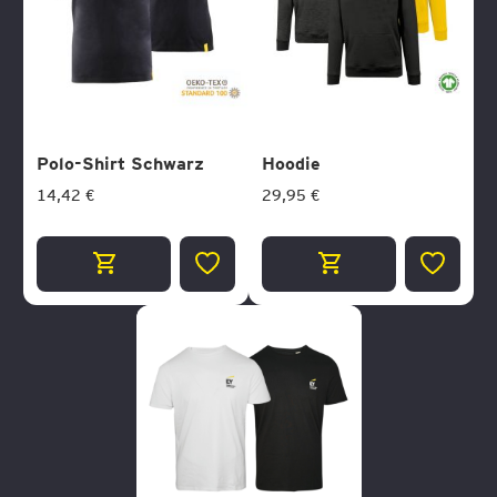
Polo-Shirt Schwarz
Hoodie
14,42 €
29,95 €
ZUR
ZUR
WUNSCHLISTE
WUNSCH
HINZUFÜGEN
HINZUF