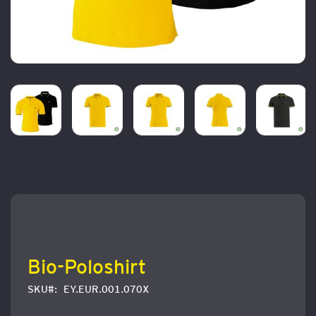
Zum
Anfang
der
Bildergalerie
springen
Bio-Poloshirt
SKU
EY.EUR.001.070X