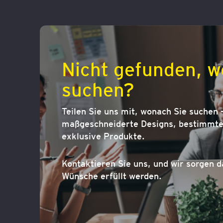
Nicht gefunden, w
suchen?
Teilen Sie uns mit, wonach Sie suchen –
maßgeschneiderte Designs, bestimmte 
exklusive Produkte.
Kontaktieren Sie uns, und wir sorgen d
Wünsche erfüllt werden.