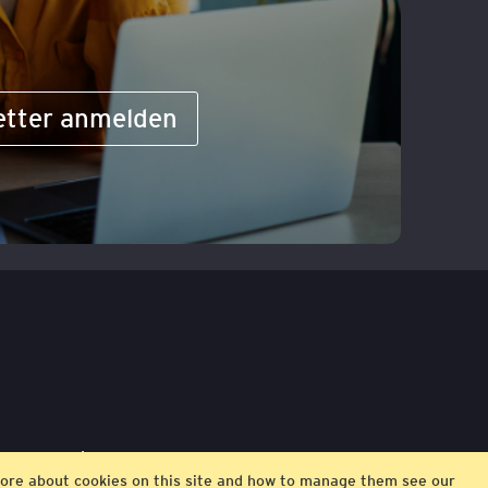
etter anmelden
ngungen
Impressum
t more about cookies on this site and how to manage them see our