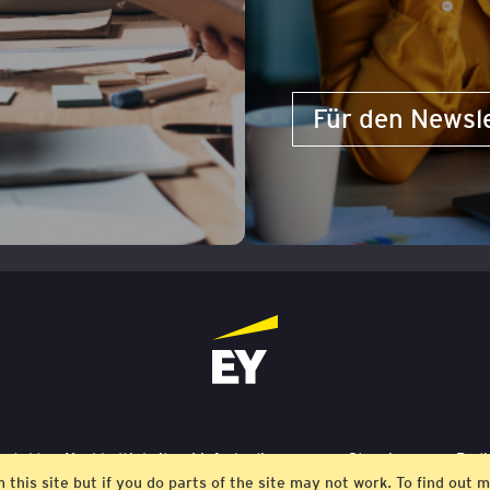
Für den Newsl
ontakt
Nachhaltigkeit
Lieferbedingungen
Stornierung
Bedi
m this site but if you do parts of the site may not work. To find ou