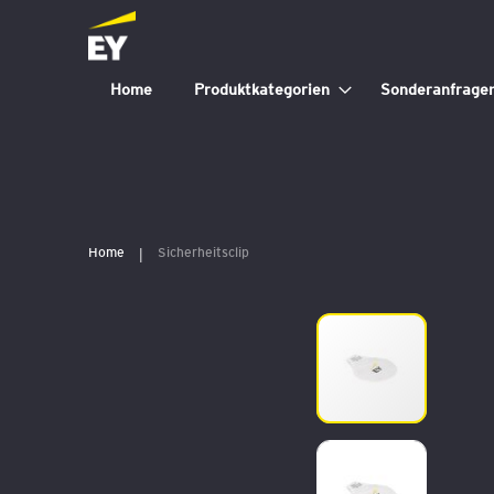
Home
Produktkategorien
Sonderanfrage
Home
Sicherheitsclip
Zum
Ende
der
Bildergalerie
springen