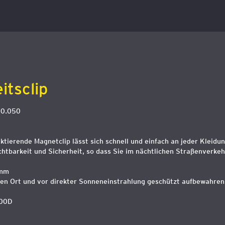
itsclip
00.050
ektierende Magnetclip lässt sich schnell und einfach an jeder Kleidu
chtbarkeit und Sicherheit, so dass Sie im nächtlichen Straßenverkehr
 mm
nen Ort und vor direkter Sonneneinstrahlung geschützt aufbewahren
600D