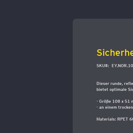
Zum
Anfang
der
Bildergalerie
springen
Sicherhe
SKU
EY.NOR.1
Dieser runde, refl
bietet optimale Si
- Größe 108 x 51
- an einem trocke
Materials: RPET 