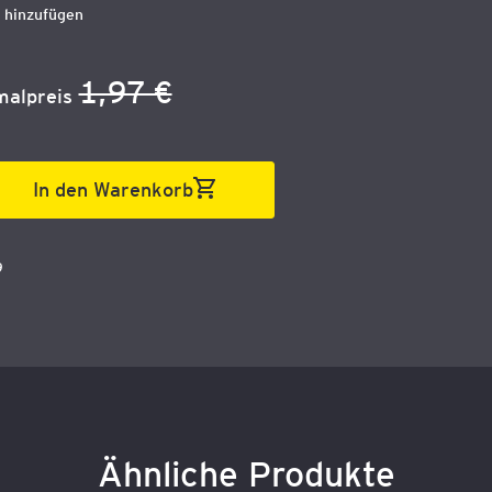
 hinzufügen
t
1,97 €
alpreis
In den Warenkorb
9
Ähnliche Produkte